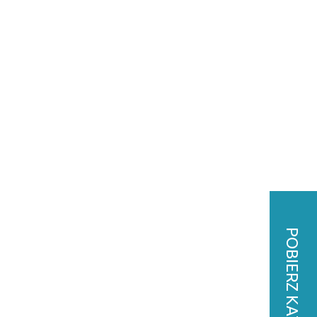
+48 12 267 62 06
O inwestorze
Usługi dodatkowe
Kontakt
12.2025 r.
POBIERZ KATALOG